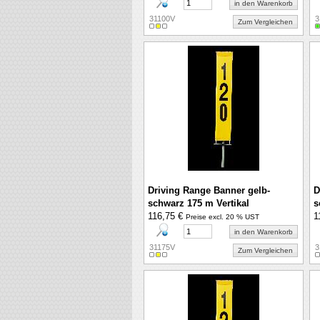
in den Warenkorb
31100V
3
Zum Vergleichen
Driving Range Banner gelb-
D
schwarz 175 m Vertikal
s
116,75 €
1
Preise excl. 20 % UST
in den Warenkorb
31175V
3
Zum Vergleichen