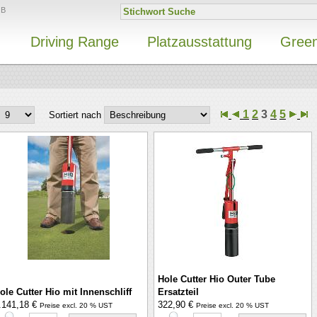
GB
Driving Range
Platzausstattung
Gree
1
2
3
4
5
Sortiert nach
Hole Cutter Hio Outer Tube
ole Cutter Hio mit Innenschliff
Ersatzteil
.141,18 €
322,90 €
Preise excl. 20 % UST
Preise excl. 20 % UST